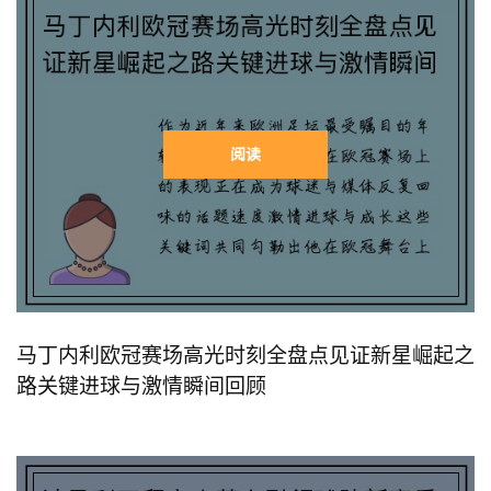
阅读
马丁内利欧冠赛场高光时刻全盘点见证新星崛起之
路关键进球与激情瞬间回顾