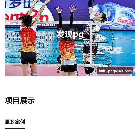
项目展示
更多案例