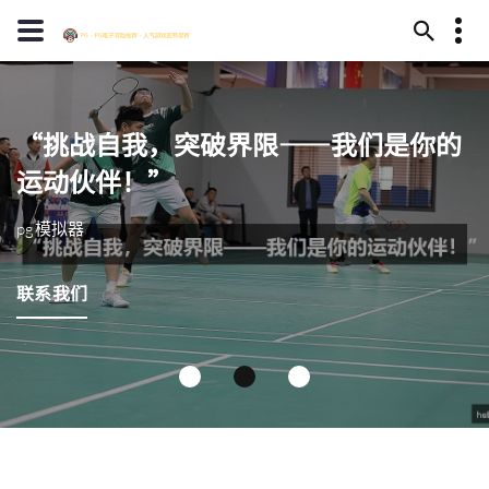
13594780045
阜阳市详殖峰285号
“挑战自我，突破界限——我们是你的
idiosyncratic@outlook.com
运动伙伴！”
pg模拟器
联系我们