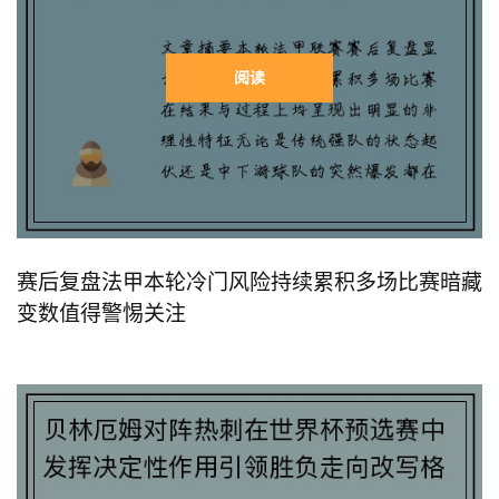
阅读
赛后复盘法甲本轮冷门风险持续累积多场比赛暗藏
变数值得警惕关注