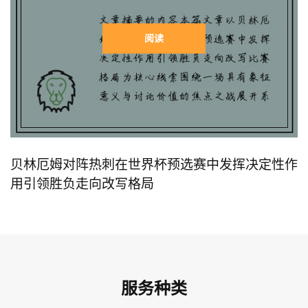
阅读
贝林厄姆对阵热刺在世界杯预选赛中发挥决定性作
用引领胜负走向改写格局
服务种类