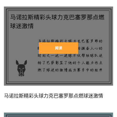
阅读
马诺拉斯精彩头球力克巴塞罗那点燃球迷激情