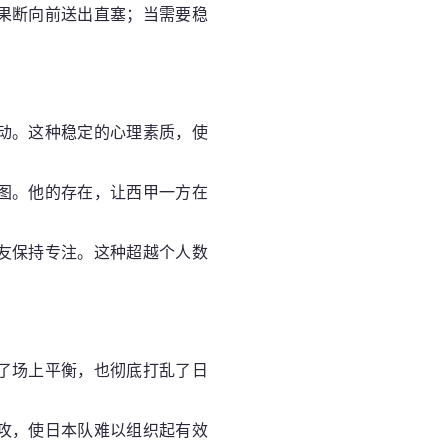
果断向前送出直塞；当需要稳
动。这种稳定的心理素质，使
图。他的存在，让西甲一方在
友保持专注。这种超越个人数
了场上平衡，也彻底打乱了日
攻，使日本队难以组织起有效