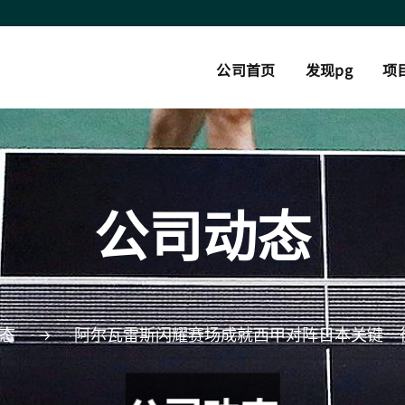
公司首页
发现pg
项
公司动态
态
阿尔瓦雷斯闪耀赛场成就西甲对阵日本关键一