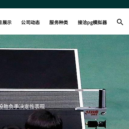
目展示
公司动态
服务种类
接洽pg模拟器
役胜负手决定性表现