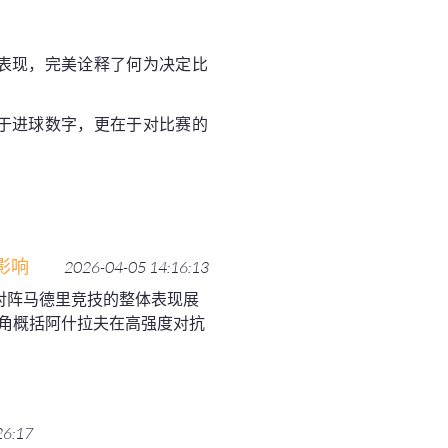
表现，完美诠释了何为决定比
于进球数字，更在于对比赛的
影响
2026-04-05 14:16:13
对阵马德里竞技的整体表现展
角概括阿什拉夫在高强度对抗
26:17