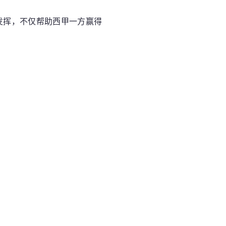
发挥，不仅帮助西甲一方赢得