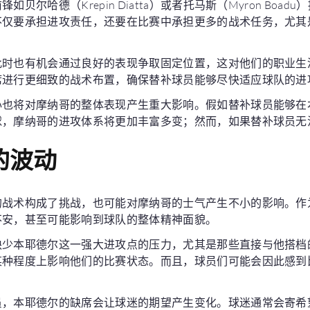
贝尔哈德（Krepin Diatta）或者托马斯（Myron Boa
不仅要承担进攻责任，还要在比赛中承担更多的战术任务，尤其
此时也有机会通过良好的表现争取固定位置，这对他们的职业生
席进行更细致的战术布置，确保替补球员能够尽快适应球队的进
心也将对摩纳哥的整体表现产生重大影响。假如替补球员能够在
球，摩纳哥的进攻体系将更加丰富多变；然而，如果替补球员无
的波动
的战术构成了挑战，也可能对摩纳哥的士气产生不小的影响。作
不安，甚至可能影响到球队的整体精神面貌。
缺少本耶德尔这一强大进攻点的压力，尤其是那些直接与他搭档
某种程度上影响他们的比赛状态。而且，球员们可能会因此感到
员，本耶德尔的缺席会让球迷的期望产生变化。球迷通常会寄希