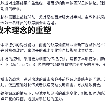
让球迷对比赛结果产生焦虑，进而影响到摩纳哥球员的情绪。球
来期待的表现。
在精神层面上鼓舞球队，尤其是在面对强大对手时。主教练必须
会因为一名球员的缺席而全盘崩塌。
战术理念的重塑
于本耶德尔的得分能力，而他的缺席迫使球队重新审视整体战术
是在对抗强敌时，摩纳哥的战术变化将直接影响比赛结果。
强中场的控制，采用更为细腻的传控打法。没有了本耶德尔，摩
亚（Sofiane Diop）这样的中场球员将被赋予更多的责任
守反击的战术，通过快速的反击来弥补前场缺少终结者的问题。
成功，便迅速通过长传或者快速突破发动反击，寻找进攻机会。
耶德尔缺席的情况下，尝试更加灵活的战术变化，例如加强边路
多点开花的局面，增加对手防线的压力。