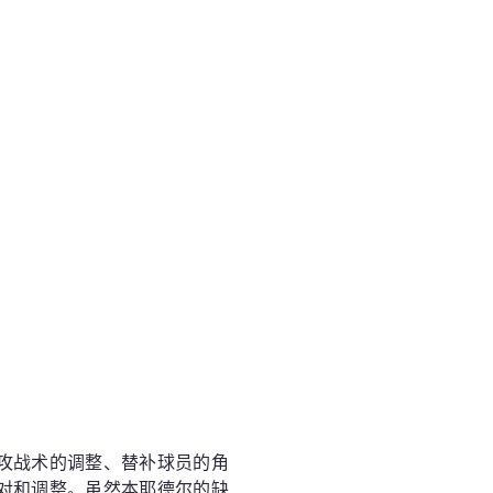
攻战术的调整、替补球员的角
对和调整。虽然本耶德尔的缺