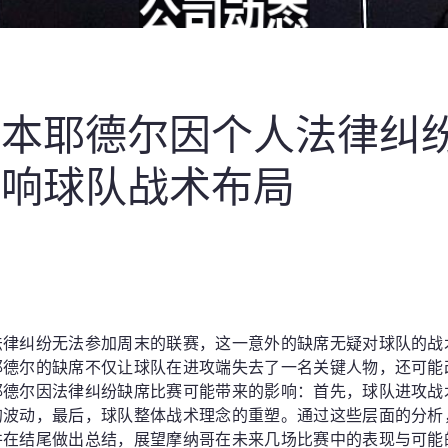
锋本耶德尔因个人法律纠
影响球队战术布局
法律纠纷无法参加周末的联赛，这一意外的缺席无疑对球队的战
耶德尔的缺席不仅让球队在进攻端失去了一名关键人物，还可能
耶德尔因法律纠纷缺席比赛可能带来的影响：首先，球队进攻战
的波动，最后，球队整体战术理念的重塑。通过这些层面的分析
并在结尾做出总结，展望摩纳哥在未来几场比赛中的表现与可能