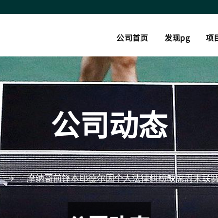
公司首页
发现pg
项
公司动态
摩纳哥前锋本耶德尔因个人法律纠纷缺席周末联