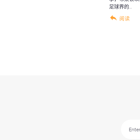
足球界的...
阅读
Enter