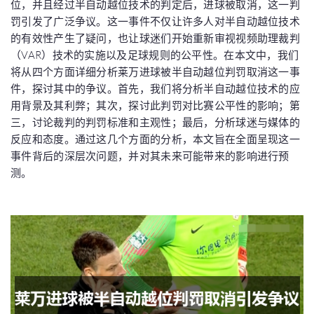
位，并且经过半自动越位技术的判定后，进球被取消，这一判
罚引发了广泛争议。这一事件不仅让许多人对半自动越位技术
的有效性产生了疑问，也让球迷们开始重新审视视频助理裁判
（VAR）技术的实施以及足球规则的公平性。在本文中，我们
将从四个方面详细分析莱万进球被半自动越位判罚取消这一事
件，探讨其中的争议。首先，我们将分析半自动越位技术的应
用背景及其利弊；其次，探讨此判罚对比赛公平性的影响；第
三，讨论裁判的判罚标准和主观性；最后，分析球迷与媒体的
反应和态度。通过这几个方面的分析，本文旨在全面呈现这一
事件背后的深层次问题，并对其未来可能带来的影响进行预
测。