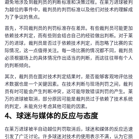
避免地涉及到裁判员的判断标准和决策过程。在莱万进球被判
为越位的事件中，裁判员的判罚标准以及他们对技术的理解成
为了争议的焦点。
首先，不同裁判员的判罚标准存在差异。有些裁判员可能更加
依赖技术判定，而有些则会结合自己的经验做出判断。对于莱
万的进球，裁判员是否过于依赖技术判定，而忽略了比赛的实
际情况，这一点值得关注。每一场比赛的情况都不同，裁判员
必须根据场上的具体情况作出适当的判断，而这往往带有个人
的判断倾向。
其次，裁判员在面对技术判定结果时，是否能够客观地评估技
术数据也是一个关键因素。在技术判断与现场判罚之间，裁判
员有时可能会产生判断冲突，这可能导致错误判罚的产生。莱
万的进球被取消，部分原因可能是裁判员过于依赖了技术系统
的判定，未能充分考虑其他可能的因素。
4、球迷与媒体的反应与态度
在莱万进球被半自动越位判罚取消后，球迷和媒体的反应迅速
引发了广泛讨论。许多球迷对技术的使用表示不满，认为它损