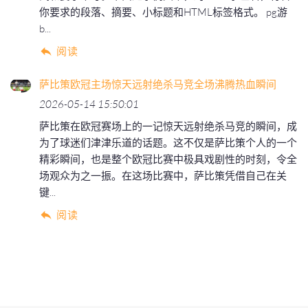
你要求的段落、摘要、小标题和HTML标签格式。 pg游
b...
阅读
萨比策欧冠主场惊天远射绝杀马竞全场沸腾热血瞬间
2026-05-14 15:50:01
萨比策在欧冠赛场上的一记惊天远射绝杀马竞的瞬间，成
为了球迷们津津乐道的话题。这不仅是萨比策个人的一个
精彩瞬间，也是整个欧冠比赛中极具戏剧性的时刻，令全
场观众为之一振。在这场比赛中，萨比策凭借自己在关
键...
阅读