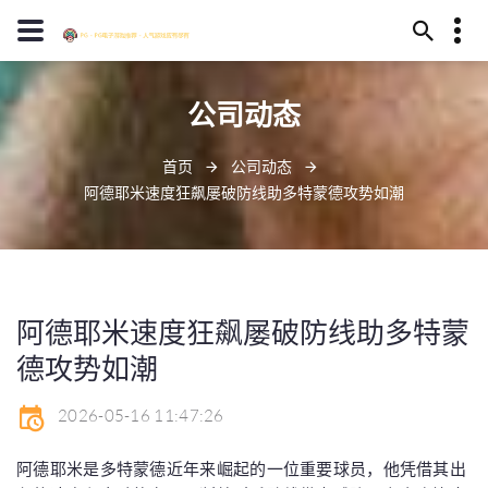
13594780045
公司动态
阜阳市详殖峰285号
idiosyncratic@outlook.com
首页
公司动态
阿德耶米速度狂飙屡破防线助多特蒙德攻势如潮
阿德耶米速度狂飙屡破防线助多特蒙
德攻势如潮
2026-05-16 11:47:26
阿德耶米是多特蒙德近年来崛起的一位重要球员，他凭借其出