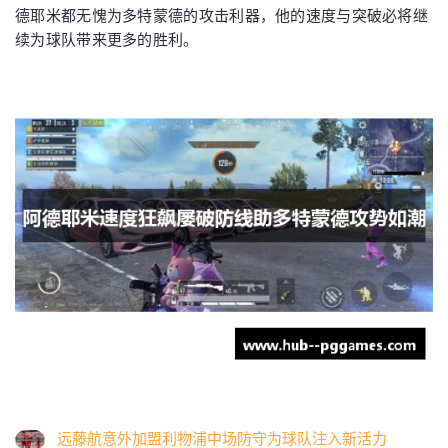
德耶米都无愧为多特蒙德的攻击利器，他的速度与突破必将继
续为球队带来更多的胜利。
远藤航意外加盟利物浦中场防守为球队注入新活力