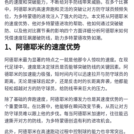
色的速度和突破能力，不断给对手防线带来威胁。在多个比赛
中，阿德耶米的高速奔跑和灵活的突破让对方防守球员频频失
位，为多特蒙德的进攻注入了强大的动力。本文将从阿德耶米
的速度优势、他对多特蒙德进攻的帮助、他如何通过突破破
防、以及他对比赛节奏的影响四个方面详细分析阿德耶米如何
凭借速度狂飙屡破防线，助力多特蒙德攻势如潮。
1、阿德耶米的速度优势
阿德耶米最为显著的特点之一就是他那令人惊叹的速度。在现
代足球中，速度是决定球员是否能够突破防线的关键因素。阿
德耶米的加速能力极强，短时间内可以迅速拉开与防守球员的
距离。无论是接球后起步，还是反击时的长距离奔袭，他都能
轻松超越对方的防守球员，给防线带来巨大的压力。
除了基础的奔跑速度，阿德耶米的爆发力也是其速度优势的一
个重要体现。在比赛中，他能够在瞬间改变节奏，从而让对方
防守球员难以跟上他的步伐。每当阿德耶米加速时，往往能迅
速撕开对方的防线，为多特蒙德创造有利的进攻机会。
此外，阿德耶米在高速跑动过程中控制球的能力也非常突出。