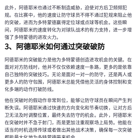
此外，阿德耶米也通过不断制造威胁，迫使对方后卫频频犯
规。在比赛中，他的速度让防守球员不得不通过犯规来阻止他
的突破，进而为多特蒙德赢得定位球或点球等机会。这些瞬
间，阿德耶米的速度转化为对球队战术的有力支持，进一步增
强了多特蒙德的进攻火力。
3、阿德耶米如何通过突破破防
阿德耶米的突破能力是他为多特蒙德创造进攻机会的关键。在
面对对方防线时，他并不仅仅依赖速度一条路，更多的是依靠
自己独特的突破技巧。无论是面对一对一的防守，还是两人或
更多人的防守包围，阿德耶米总能凭借他灵活的身体控制和变
化多端的动作打破防线。
他在突破时的假动作非常到位，能够让防守球员在瞬间产生判
断失误。阿德耶米通过快速的方向变化和节奏切换，让对方后
卫无法及时调整位置，最终失去防守的机会。此外，阿德耶米
在突破时并不急于射门，而是更加注重观察场上局势。他能在
适当的时机选择传球或者做出其他战术决策，确保每一次突破
都能最大化地为多特蒙德带来机会。