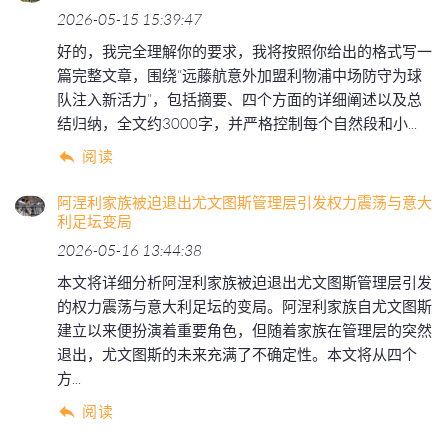
2026-05-15 15:39:47
好的，我完全理解你的要求，我将按照你给出的格式写一
篇完整文章，围绕“远藤航意外加盟利物浦中场防守为球
队注入新活力”，包括摘要、四个方面的详细阐述以及总
结归纳，全文约3000字，并严格控制每个自然段和小...
阅读
阿涅利家族被迫退出尤文图斯管理层引发权力震荡与意大
利足坛变局
2026-05-16 13:44:38
本文将详细分析阿涅利家族被迫退出尤文图斯管理层引发
的权力震荡与意大利足坛的变局。阿涅利家族自尤文图斯
建立以来便扮演着重要角色，但随着家族在管理层的突然
退出，尤文图斯的未来充满了不确定性。本文将从四个
方...
阅读