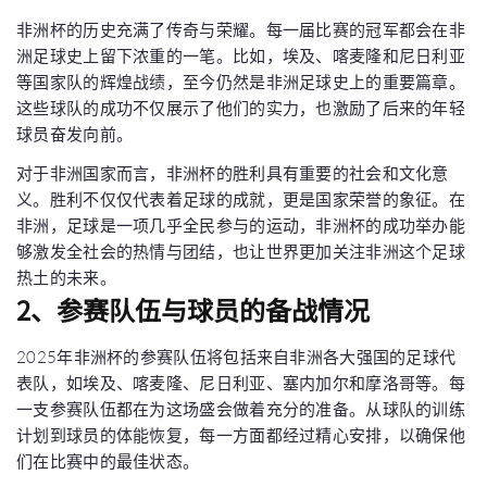
非洲杯的历史充满了传奇与荣耀。每一届比赛的冠军都会在非
洲足球史上留下浓重的一笔。比如，埃及、喀麦隆和尼日利亚
等国家队的辉煌战绩，至今仍然是非洲足球史上的重要篇章。
这些球队的成功不仅展示了他们的实力，也激励了后来的年轻
球员奋发向前。
对于非洲国家而言，非洲杯的胜利具有重要的社会和文化意
义。胜利不仅仅代表着足球的成就，更是国家荣誉的象征。在
非洲，足球是一项几乎全民参与的运动，非洲杯的成功举办能
够激发全社会的热情与团结，也让世界更加关注非洲这个足球
热土的未来。
2、参赛队伍与球员的备战情况
2025年非洲杯的参赛队伍将包括来自非洲各大强国的足球代
表队，如埃及、喀麦隆、尼日利亚、塞内加尔和摩洛哥等。每
一支参赛队伍都在为这场盛会做着充分的准备。从球队的训练
计划到球员的体能恢复，每一方面都经过精心安排，以确保他
们在比赛中的最佳状态。