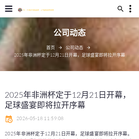
13594780045
公司动态
阜阳市详殖峰285号
idiosyncratic@outlook.com
首页
公司动态
2025年非洲杯定于12月21日开幕，足球盛宴即将拉开序幕
2025年非洲杯定于12月21日开幕，
足球盛宴即将拉开序幕
2026-05-18 11:59:08
2025年非洲杯定于12月21日开幕，足球盛宴即将拉开序幕。