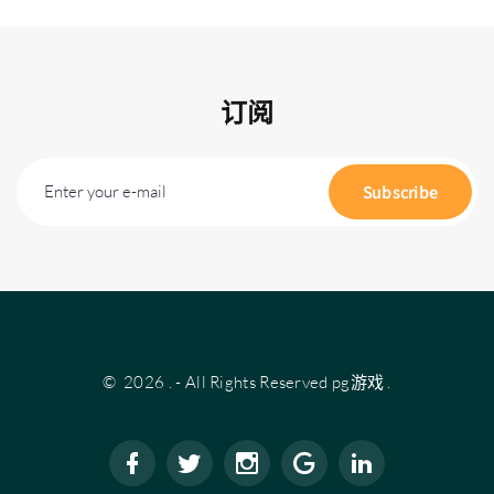
订阅
Enter your e-mail
Subscribe
©
2026
.
- All Rights Reserved
pg游戏
.