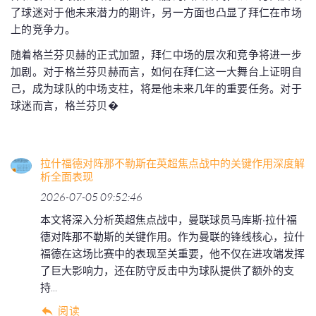
了球迷对于他未来潜力的期许，另一方面也凸显了拜仁在市场
上的竞争力。
随着格兰芬贝赫的正式加盟，拜仁中场的层次和竞争将进一步
加剧。对于格兰芬贝赫而言，如何在拜仁这一大舞台上证明自
己，成为球队的中场支柱，将是他未来几年的重要任务。对于
球迷而言，格兰芬贝�
拉什福德对阵那不勒斯在英超焦点战中的关键作用深度解
析全面表现
2026-07-05 09:52:46
本文将深入分析英超焦点战中，曼联球员马库斯·拉什福
德对阵那不勒斯的关键作用。作为曼联的锋线核心，拉什
福德在这场比赛中的表现至关重要，他不仅在进攻端发挥
了巨大影响力，还在防守反击中为球队提供了额外的支
持...
阅读