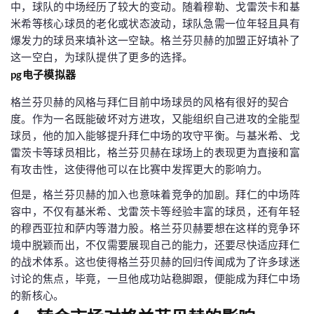
中，球队的中场经历了较大的变动。随着穆勒、戈雷茨卡和基
米希等核心球员的老化或状态波动，球队急需一位年轻且具有
爆发力的球员来填补这一空缺。格兰芬贝赫的加盟正好填补了
这一空白，为球队提供了更多的选择。
pg电子模拟器
格兰芬贝赫的风格与拜仁目前中场球员的风格有很好的契合
度。作为一名既能破坏对方进攻，又能组织自己进攻的全能型
球员，他的加入能够提升拜仁中场的攻守平衡。与基米希、戈
雷茨卡等球员相比，格兰芬贝赫在球场上的表现更为直接和富
有攻击性，这使得他可以在比赛中发挥更大的影响力。
但是，格兰芬贝赫的加入也意味着竞争的加剧。拜仁的中场阵
容中，不仅有基米希、戈雷茨卡等经验丰富的球员，还有年轻
的穆西亚拉和萨内等潜力股。格兰芬贝赫要想在这样的竞争环
境中脱颖而出，不仅需要展现自己的能力，还要尽快适应拜仁
的战术体系。这也使得格兰芬贝赫的回归传闻成为了许多球迷
讨论的焦点，毕竟，一旦他成功站稳脚跟，便能成为拜仁中场
的新核心。