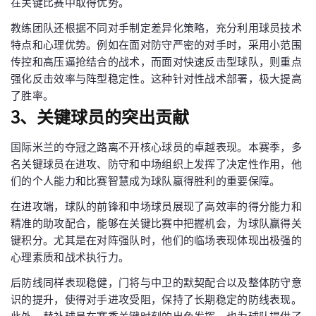
在关键比赛中取得优势。
教练团队还根据不同对手制定差异化策略，充分利用球员技术
特点和心理优势。例如在面对防守严密的对手时，采用小范围
传控和高压逼抢结合的战术，而面对快速反击型球队，则重点
强化反击效率与阵型稳定性。这种针对性战术部署，极大提高
了胜率。
3、关键球员的突出贡献
国际米兰的夺冠之路离不开核心球员的卓越表现。本赛季，多
名关键球员在进攻、防守和中场组织上发挥了决定性作用，他
们的个人能力和比赛智慧成为球队赢得胜利的重要保障。
在进攻端，球队的前锋和中场球员展现了高效率的得分能力和
精准的助攻配合，能够在关键比赛中把握机会，为球队赢得关
键积分。尤其是在对阵强队时，他们的临场表现体现出极强的
心理素质和战术执行力。
后防线同样表现稳健，门将与中卫的默契配合以及整体防守意
识的提升，使得对手进攻受阻，保持了长期稳定的防线表现。