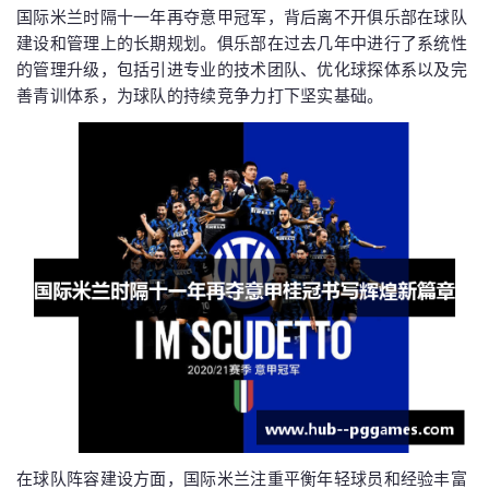
国际米兰时隔十一年再夺意甲冠军，背后离不开俱乐部在球队
建设和管理上的长期规划。俱乐部在过去几年中进行了系统性
的管理升级，包括引进专业的技术团队、优化球探体系以及完
善青训体系，为球队的持续竞争力打下坚实基础。
在球队阵容建设方面，国际米兰注重平衡年轻球员和经验丰富