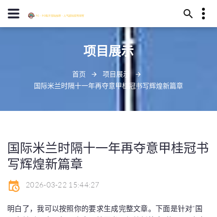
13594780045
项目展示
阜阳市详殖峰285号
idiosyncratic@outlook.com
首页
项目展示
国际米兰时隔十一年再夺意甲桂冠书写辉煌新篇章
国际米兰时隔十一年再夺意甲桂冠书
写辉煌新篇章
2026-03-22 15:44:27
明白了，我可以按照你的要求生成完整文章。下面是针对“国