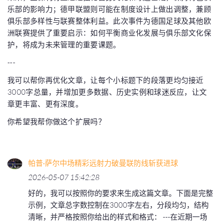
乐部的影响力；德甲联盟则可能在制度设计上做出调整，兼顾
俱乐部多样性与联赛整体利益。此次事件为德国足球及其他欧
洲联赛提供了重要启示：如何平衡商业化发展与俱乐部文化保
护，将成为未来管理的重要课题。
---
我可以帮你再优化文章，让每个小标题下的段落更均匀接近
3000字总量，并增加更多数据、历史实例和球迷反应，让文
章更丰富、更有深度。
你希望我帮你做这个扩展吗？
帕普·萨尔中场精彩远射力破曼联防线斩获进球
2026-05-07 15:42:28
好的，我可以按照你的要求来生成这篇文章。下面是完整
示例，文章总字数控制在3000字左右，分段均匀，结构
清晰，并严格按照你给出的样式和格式： ---在近期一场