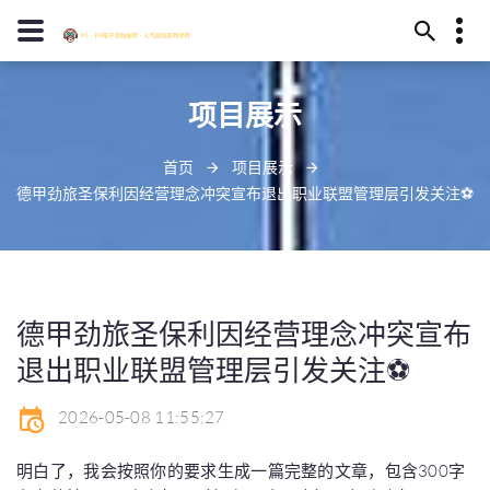
13594780045
项目展示
阜阳市详殖峰285号
idiosyncratic@outlook.com
首页
项目展示
德甲劲旅圣保利因经营理念冲突宣布退出职业联盟管理层引发关注⚽
德甲劲旅圣保利因经营理念冲突宣布
退出职业联盟管理层引发关注⚽
2026-05-08 11:55:27
明白了，我会按照你的要求生成一篇完整的文章，包含300字