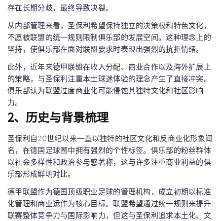
存在长期分歧，最终导致决裂。
从内部管理来看，圣保利希望保持独立的决策权和特色文化，
不愿被联盟的统一规则限制俱乐部的发展空间。这种理念上的
坚持，使俱乐部在面对联盟要求时表现出强烈的抗拒情绪。
此外，近年来德甲联盟在收入分配、商业合作以及海外扩展上
的策略，与圣保利注重本土球迷体验的理念产生了直接冲突。
俱乐部认为联盟过度商业化可能侵蚀其独特文化和社区影响
力。
2、历史与背景梳理
圣保利自20世纪以来一直以独特的社区文化和反商业化形象闻
名，在德国足球圈中拥有强烈的个性标签。俱乐部的粉丝群体
以社会多样性和政治参与感著称，这与许多注重商业利益的俱
乐部形成鲜明对比。
德甲联盟作为德国顶级职业足球的管理机构，成立初期以标准
化管理和商业运作为核心目标。联盟希望通过统一规则来提升
联赛整体竞争力与国际影响力，但这与圣保利追求本土化、文