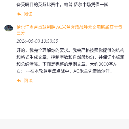
备受瞩目的英超比赛中，帕普·萨尔中场凭借一脚...
阅读
恰尔汗奥卢点球制胜 AC米兰客场战胜尤文图斯斩获宝贵
三分
2026-05-08 13:38:35
好的，我完全理解你的要求。我会严格按照你提供的结构
和格式生成文章，控制字数和自然段均匀，并保证小标题
和总结清晰。下面是完整的示例文章，大约3000字左
右： ---在本轮意甲焦点战中，AC米兰凭借恰尔汗...
阅读