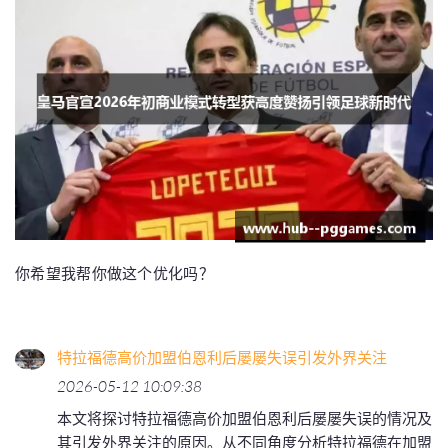
你希望我帮你做这个优化吗？
特拉福德高价加盟伯恩利后屡屡失误引发外界关注
2026-05-12 10:09:38
本文将探讨特拉福德高价加盟伯恩利后屡屡失误的情况及
其引发外界关注的原因。从不同角度分析特拉福德在加盟