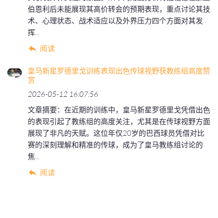
伯恩利后未能展现其高价转会的预期表现，重点讨论其技
术、心理状态、战术适应以及外界压力四个方面对其发
挥...
阅读
皇马新星罗德里戈训练表现出色传球视野获教练组高度赞
赏
2026-05-12 16:07:56
文章摘要：在近期的训练中，皇马新星罗德里戈凭借出色
的表现引起了教练组的高度关注，尤其是在传球视野方面
展现了非凡的天赋。这位年仅20岁的巴西球员凭借对比
赛的深刻理解和精准的传球，成为了皇马教练组讨论的
焦...
阅读