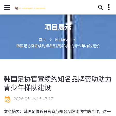
13594780045
项目展示
阜阳市详殖峰285号
idiosyncratic@outlook.com
首页
项目展示
韩国足协官宣续约知名品牌赞助助力青少年梯队建设
韩国足协官宣续约知名品牌赞助助力
青少年梯队建设
2026-05-16 15:47:17
文章摘要：韩国足协近日官宣与知名品牌续约赞助合作，这一