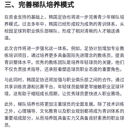
三、完善梯队培养模式
在资金支持的基础上，韩国足协也将进一步完善青少年梯队培
养模式。过去多年中，韩国已经形成较为成熟的青训体系，从
校园足球到职业俱乐部梯队，形成了相对清晰的人才输送通
道。
此次合作将进一步强化这一体系。例如，足协计划增加专业教
练培训项目，通过培养更多具备国际先进理念的教练员，提高
青训整体水平。优秀的教练团队是培养年轻球员的关键，他们
不仅负责技术指导，还承担着塑造球员职业态度的重要角色。
与此同时，韩国足协还将加强与职业俱乐部之间的合作。通过
共享训练资源和比赛平台，年轻球员能够更早接触职业足球环
境，这有助于缩短成长周期，让优秀球员更快进入职业赛场。
此外，梯队培养也将更加注重球员的全面发展。除了技术训练
之外，心理辅导、文化教育以及职业规划都将成为青训体系的
重要组成部分，从而培养既具备实力又具备良好素质的职业球
员。