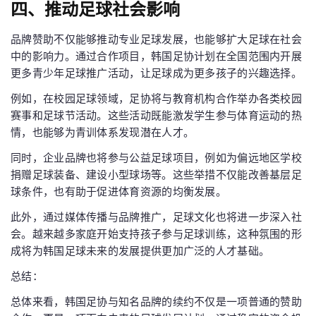
四、推动足球社会影响
品牌赞助不仅能够推动专业足球发展，也能够扩大足球在社会
中的影响力。通过合作项目，韩国足协计划在全国范围内开展
更多青少年足球推广活动，让足球成为更多孩子的兴趣选择。
例如，在校园足球领域，足协将与教育机构合作举办各类校园
赛事和足球节活动。这些活动既能激发学生参与体育运动的热
情，也能够为青训体系发现潜在人才。
同时，企业品牌也将参与公益足球项目，例如为偏远地区学校
捐赠足球装备、建设小型球场等。这些举措不仅能改善基层足
球条件，也有助于促进体育资源的均衡发展。
此外，通过媒体传播与品牌推广，足球文化也将进一步深入社
会。越来越多家庭开始支持孩子参与足球训练，这种氛围的形
成将为韩国足球未来的发展提供更加广泛的人才基础。
总结：
总体来看，韩国足协与知名品牌的续约不仅是一项普通的赞助