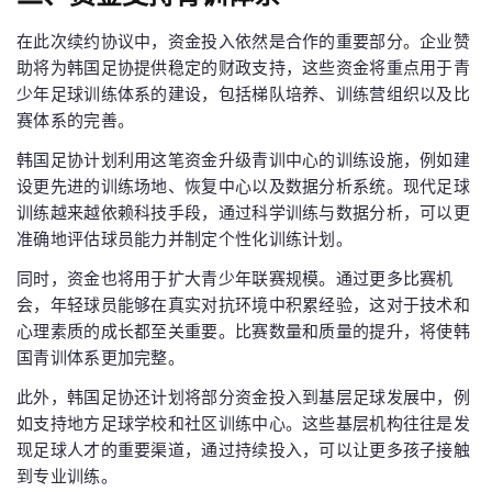
在此次续约协议中，资金投入依然是合作的重要部分。企业赞
助将为韩国足协提供稳定的财政支持，这些资金将重点用于青
少年足球训练体系的建设，包括梯队培养、训练营组织以及比
赛体系的完善。
韩国足协计划利用这笔资金升级青训中心的训练设施，例如建
设更先进的训练场地、恢复中心以及数据分析系统。现代足球
训练越来越依赖科技手段，通过科学训练与数据分析，可以更
准确地评估球员能力并制定个性化训练计划。
同时，资金也将用于扩大青少年联赛规模。通过更多比赛机
会，年轻球员能够在真实对抗环境中积累经验，这对于技术和
心理素质的成长都至关重要。比赛数量和质量的提升，将使韩
国青训体系更加完整。
此外，韩国足协还计划将部分资金投入到基层足球发展中，例
如支持地方足球学校和社区训练中心。这些基层机构往往是发
现足球人才的重要渠道，通过持续投入，可以让更多孩子接触
到专业训练。