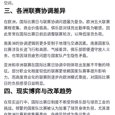
空间。
三、各洲联赛协调差异
在欧洲，国际比赛日与联赛协调问题最为复杂。欧洲五大联赛
赛程密集、商业价值极高，俱乐部对球员出勤率极为敏感，因
此常常在国际比赛日前后调整联赛轮次，以降低球员负荷。
南美洲的协调逻辑则更多受制于地理与交通因素。南美国家队
比赛涉及长途飞行和高原、气候差异，俱乐部即便遵守放人义
务，也常因球员疲劳问题与国家队产生隐性矛盾。
亚洲和非洲联赛在国际比赛日协调中则体现出发展不平衡的特
征。部分职业化程度较低的联赛更依赖国家队赛事提升影响
力，而高度商业化的联赛则逐步向欧洲模式靠拢，对国际比赛
日的负担感受日益明显。
四、现实博弈与改革趋势
在现实运行中，国际比赛日制度不断受到俱乐部与球员工会的
挑战。频繁的国家队比赛被认为加重了球员身体负担，尤其是
在跨洲比赛和密集赛季中，伤病风险成为争议焦点。