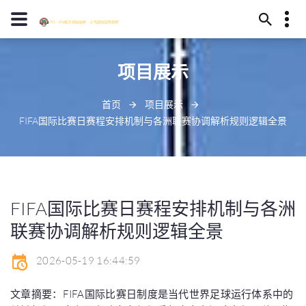
13594780045
项目展示
阜阳市详殖峰285号
idiosyncratic@outlook.com
首页
项目展示
FIFA国际比赛日赛程安排机制与各洲联赛协调解析规则逻辑全景
FIFA国际比赛日赛程安排机制与各洲
联赛协调解析规则逻辑全景
2026-05-19 16:44:59
文章摘要：FIFA国际比赛日制度是当代世界足球运行体系中的