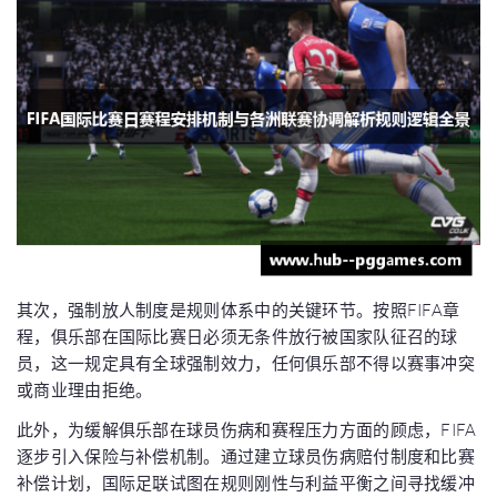
其次，强制放人制度是规则体系中的关键环节。按照FIFA章
程，俱乐部在国际比赛日必须无条件放行被国家队征召的球
员，这一规定具有全球强制效力，任何俱乐部不得以赛事冲突
或商业理由拒绝。
此外，为缓解俱乐部在球员伤病和赛程压力方面的顾虑，FIFA
逐步引入保险与补偿机制。通过建立球员伤病赔付制度和比赛
补偿计划，国际足联试图在规则刚性与利益平衡之间寻找缓冲