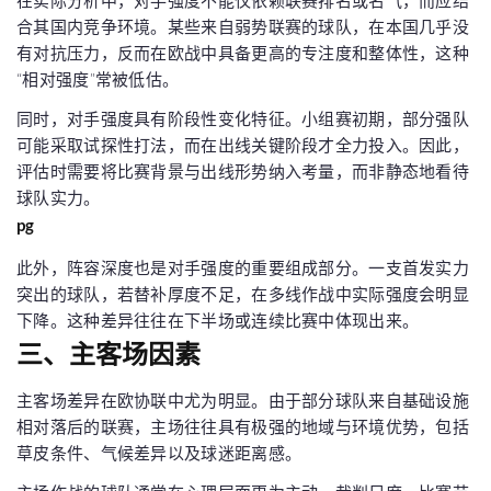
在实际分析中，对手强度不能仅依赖联赛排名或名气，而应结
合其国内竞争环境。某些来自弱势联赛的球队，在本国几乎没
有对抗压力，反而在欧战中具备更高的专注度和整体性，这种
“相对强度”常被低估。
同时，对手强度具有阶段性变化特征。小组赛初期，部分强队
可能采取试探性打法，而在出线关键阶段才全力投入。因此，
评估时需要将比赛背景与出线形势纳入考量，而非静态地看待
球队实力。
pg
此外，阵容深度也是对手强度的重要组成部分。一支首发实力
突出的球队，若替补厚度不足，在多线作战中实际强度会明显
下降。这种差异往往在下半场或连续比赛中体现出来。
三、主客场因素
主客场差异在欧协联中尤为明显。由于部分球队来自基础设施
相对落后的联赛，主场往往具有极强的地域与环境优势，包括
草皮条件、气候差异以及球迷距离感。