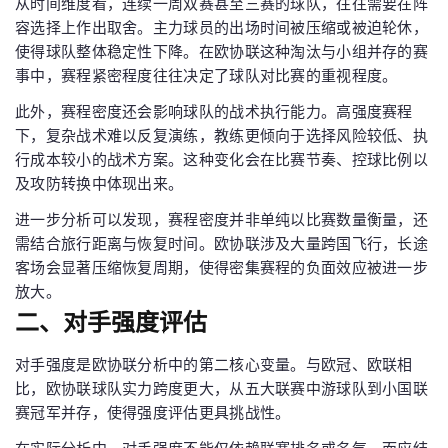
从时间维度看，连续一周双赛甚至三赛的球队，往往需要在阵
容选择上作出取舍。主力球员的出场时间被压缩或被迫轮休，
使得球队整体稳定性下降。在欧协联这种淘汰与小组并存的赛
事中，赛程紧密程度往往决定了球队对比赛的重视程度。
此外，赛程密度还会影响球队的战术执行能力。高强度赛程
下，复杂战术难以反复演练，教练更倾向于选择风险较低、执
行成本较小的战术方案。这种变化会在比赛节奏、控球比例以
及攻防转换中体现出来。
进一步分析可以发现，赛程密度并非单纯以比赛数量衡量，还
需结合旅行距离与恢复时间。欧协联涉及大量跨国飞行，长途
客场会显著压缩恢复周期，使得密集赛程的负面效应被进一步
放大。
二、对手强度评估
对手强度是欧协联分析中的第二核心变量。与欧冠、欧联相
比，欧协联球队实力跨度更大，从五大联赛中游球队到小国联
赛冠军并存，使得强度评估更具挑战性。