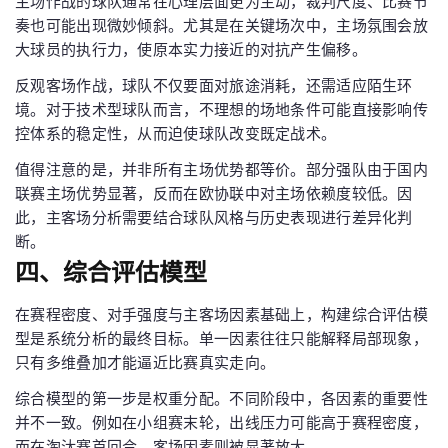
主场作战的球队通常在心理层面更为主动，裁判尺度、比赛节
奏也可能出现微妙倾斜。尤其是在关键场次中，主场氛围会放
大球员的执行力，使原本实力接近的对抗产生偏移。
反观客场作战，球队不仅要面对旅途消耗，还需适应陌生环
境。对于技术型球队而言，不理想的场地条件可能直接影响传
控体系的稳定性，从而迫使球队改变既定战术。
值得注意的是，并非所有主场优势都等价。部分强队由于国内
联赛主场优势显著，反而在欧协联中对主场依赖度较低。因
此，主客场分析需要结合球队风格与历史表现进行差异化判
断。
四、综合评估模型
在赛程密度、对手强度与主客场因素基础上，构建综合评估模
型是系统分析的最终目标。单一因素往往只能解释局部现象，
只有多维叠加才能逼近比赛真实走向。
综合模型的第一步是权重分配。不同阶段中，各因素的重要性
并不一致。例如在小组赛末轮，出线压力可能高于赛程密度，
而在淘汰赛首回合，客场因素则被显著放大。