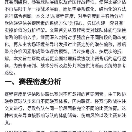
其赛制结构、参赛球队层级以及跨国作战特性，使得比赛评估
不再局限于单一技战术层面，而是需要系统化、结构化的方法
进行综合判断。本文以“从赛程密度、对手强度到主客场分析
欧协联评估关键因素的系统方法”为核心，尝试构建一套具有
实操价值的分析框架。文章首先从赛程密度对球队体能与轮换
策略的影响入手，继而深入剖析对手强度在不同阶段的动态变
化，再从主客场环境差异出发探讨比赛走势的潜在偏移，最后
整合多维因素形成整体评估模型。通过多角度、多层次的拆
解，本文旨在帮助读者更全面地理解欧协联比赛背后的运行逻
辑，为赛事研判、战术分析及趋势判断提供清晰而系统的参考
路径。
一、赛程密度分析
赛程密度是评估欧协联比赛时不可忽视的首要因素。由于欧协
联参赛球队多来自不同联赛体系，国内联赛、杯赛与欧战往往
交叉进行，导致各队在同一阶段面临完全不同的比赛负荷。这
种密度差异直接影响球队的体能储备、伤病风险以及比赛专注
度。