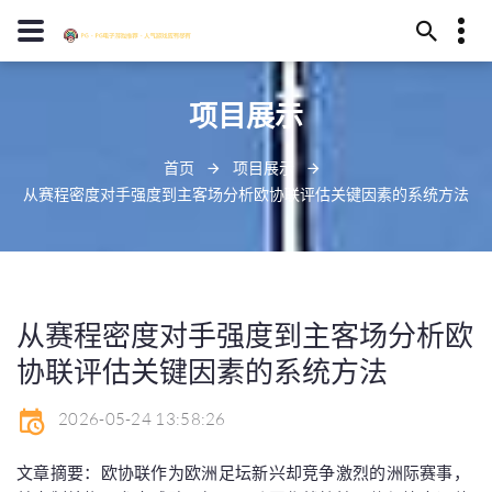
13594780045
项目展示
阜阳市详殖峰285号
idiosyncratic@outlook.com
首页
项目展示
从赛程密度对手强度到主客场分析欧协联评估关键因素的系统方法
从赛程密度对手强度到主客场分析欧
协联评估关键因素的系统方法
2026-05-24 13:58:26
文章摘要：欧协联作为欧洲足坛新兴却竞争激烈的洲际赛事，