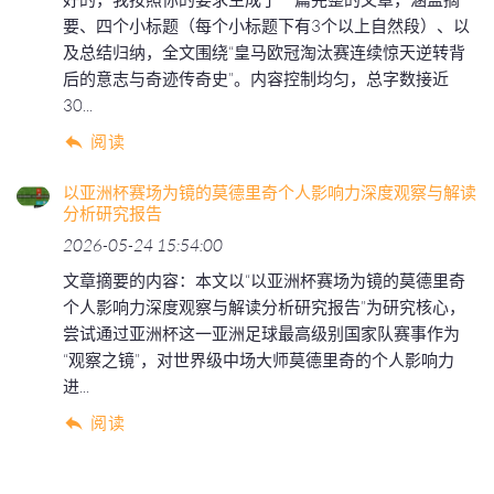
要、四个小标题（每个小标题下有3个以上自然段）、以
及总结归纳，全文围绕“皇马欧冠淘汰赛连续惊天逆转背
后的意志与奇迹传奇史”。内容控制均匀，总字数接近
30...
阅读
以亚洲杯赛场为镜的莫德里奇个人影响力深度观察与解读
分析研究报告
2026-05-24 15:54:00
文章摘要的内容：本文以“以亚洲杯赛场为镜的莫德里奇
个人影响力深度观察与解读分析研究报告”为研究核心，
尝试通过亚洲杯这一亚洲足球最高级别国家队赛事作为
“观察之镜”，对世界级中场大师莫德里奇的个人影响力
进...
阅读