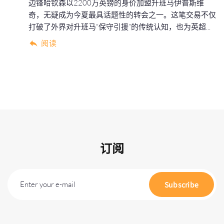
边锋哈钦森以2200万英镑的身价加盟升班马伊普斯维
奇，无疑成为今夏最具话题性的转会之一。这笔交易不仅
打破了外界对升班马“保守引援”的传统认知，也为英超...
阅读
订阅
Enter your e-mail
Subscribe