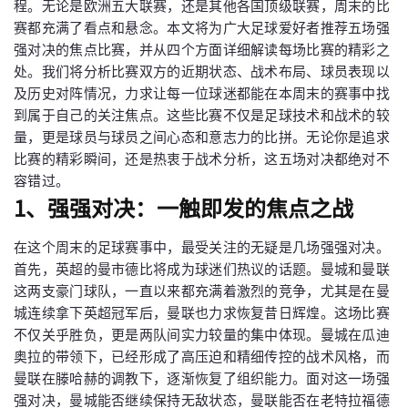
程。无论是欧洲五大联赛，还是其他各国顶级联赛，周末的比
赛都充满了看点和悬念。本文将为广大足球爱好者推荐五场强
强对决的焦点比赛，并从四个方面详细解读每场比赛的精彩之
处。我们将分析比赛双方的近期状态、战术布局、球员表现以
及历史对阵情况，力求让每一位球迷都能在本周末的赛事中找
到属于自己的关注焦点。这些比赛不仅是足球技术和战术的较
量，更是球员与球员之间心态和意志力的比拼。无论你是追求
比赛的精彩瞬间，还是热衷于战术分析，这五场对决都绝对不
容错过。
1、强强对决：一触即发的焦点之战
在这个周末的足球赛事中，最受关注的无疑是几场强强对决。
首先，英超的曼市德比将成为球迷们热议的话题。曼城和曼联
这两支豪门球队，一直以来都充满着激烈的竞争，尤其是在曼
城连续拿下英超冠军后，曼联也力求恢复昔日辉煌。这场比赛
不仅关乎胜负，更是两队间实力较量的集中体现。曼城在瓜迪
奥拉的带领下，已经形成了高压迫和精细传控的战术风格，而
曼联在滕哈赫的调教下，逐渐恢复了组织能力。面对这一场强
强对决，曼城能否继续保持无敌状态，曼联能否在老特拉福德