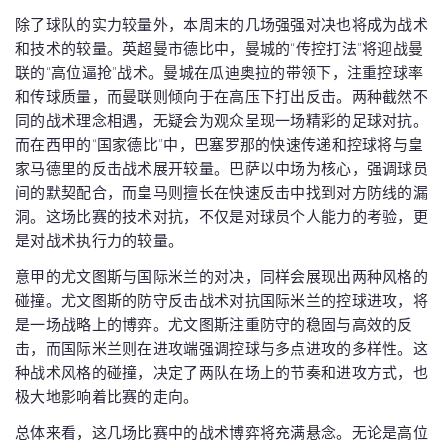
除了球队的实力较量外，本周末的几场强强对决也将成为战术
和技术的较量。英超曼市德比中，曼城的“传控打法”将迎战曼
联的“高位逼抢”战术。曼城在瓜迪奥拉的带领下，注重控球率
和传球质量，而曼联则倾向于在高压下打出反击。两种截然不
同的战术理念相遇，无疑会为观众呈现一场精彩的足球对抗。
而在西甲的“国家德比”中，巴塞罗那的快速传递和控球将与皇
家马德里的反击战术展开较量。巴萨以中场为核心，强调球员
间的默契配合，而皇马则擅长在快速反击中找到对方防线的漏
洞。这场比赛的技术对抗，不仅是对球员个人能力的考验，更
是对战术执行力的较量。
意甲的尤文图斯与国际米兰的对决，同样会展现出两种风格的
碰撞。尤文图斯的防守反击战术对抗国际米兰的控球进攻，将
是一场战略上的博弈。尤文图斯注重防守的稳固与高效的反
击，而国际米兰则在进攻端强调控球与多点进攻的多样性。这
种战术风格的碰撞，决定了两队在场上的节奏和进攻方式，也
极大地影响着比赛的走向。
总体来看，这几场比赛中的战术博弈将充满悬念。无论是高位