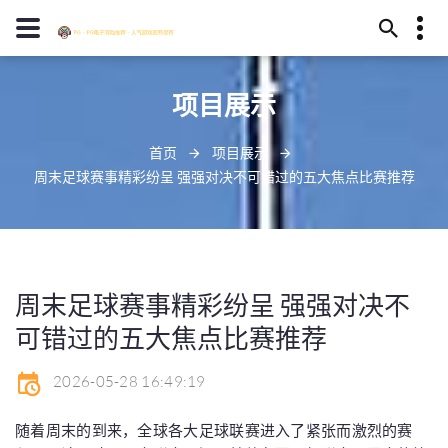
13594780045
项目展示
阜阳市详殖峰285号
idiosyncratic@outlook.com
首页
项目展示
周末足球赛事精彩纷呈 强强对决不可错过的五大焦点比赛推荐
周末足球赛事精彩纷呈 强强对决不
可错过的五大焦点比赛推荐
2026-05-28 16:49:19
随着周末的到来，全球各大足球联赛进入了紧张而激烈的赛