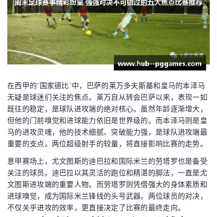
在西甲的“国家德比”中，巴萨的莱万多夫斯基和皇马的本泽马
无疑是球迷们关注的焦点。莱万自从转会巴萨以来，表现一如
既往的稳定，是球队进攻端的绝对核心。虽然年龄逐渐增大，
但他的门前嗅觉和进球能力依旧是世界级的。而本泽马则是皇
马的进攻灵魂，他的技术细腻、突破能力强，是球队进攻端最
重要的支点。两位超级射手的较量，将直接影响比赛的走势。
意甲赛场上，尤文图斯的迪巴拉和国际米兰的劳塔罗也是备受
关注的球员。迪巴拉以其灵活的跑位和精湛的脚法，一直是尤
文图斯进攻端的重要人物。而劳塔罗则凭借强大的身体素质和
进球嗅觉，成为国际米兰锋线的头号武器。两位球员的对决，
不仅关乎进攻的效率，更直接决定了比赛的最终走向。