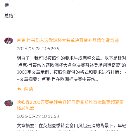
待。
总结：
卢克·肖带伤入选欧洲杯大名单决赛替补登场创造奇迹
2026-05-28 11:59:35
明白了，我可以按照你的要求生成完整文章。以下是针对
“卢克·肖带伤入选欧洲杯大名单决赛替补登场创造奇迹”的
3000字文章示例，按照你提供的格式和要求进行排版： -
--文章摘要：卢克·肖在欧洲杯决赛中带伤...
阅读
哈钦森2200万英镑转会升班马伊普斯维奇搅动英超夏窗
格局风云
2026-05-29 10:11:38
文章摘要：在英超夏季转会窗口风起云涌的背景下，年轻