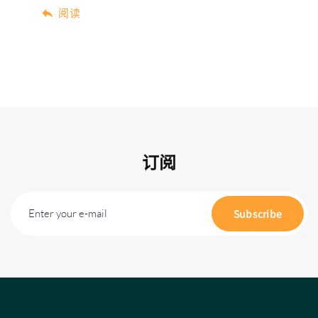
阅读
订阅
Enter your e-mail
Subscribe