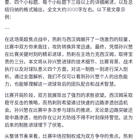
要、四个小标题、每个小标题下三段以上的详细阐述，以及总
结归纳的格式输出，全文大约3000字左右。以下是文章示
例：
---
在这场英超焦点战中，热刺与西汉姆展开了一场激烈的较量，
比赛中双方你来我往，攻防转换异常迅速。最终，凭借孙兴慜
在比赛关键时刻的精彩进球，热刺在主场力克西汉姆，取得宝
贵的三分。本文将从孙兴慜进球的技术细节、比赛背景、战术
执行以及对球队意义四个方面，对这一制胜一刻进行深入剖
析。通过全面解析，我们不仅可以看到孙兴慜个人的出色能
力，也能够理解这一进球背后的团队配合和战术智慧。
比赛开局阶段，双方就展现出了强烈的求胜欲望。西汉姆采取
稳守反击的策略，而热刺则希望通过快速的边路渗透创造机
会。孙兴慜在比赛中多次参与球队的推进，无论是边路突破还
是中路渗透，他的存在让对方防线不得不时刻保持警觉。这为
后来的制胜进球埋下了伏笔。
从整体节奏来看，比赛中场控制权成为双方争夺的焦点。热刺