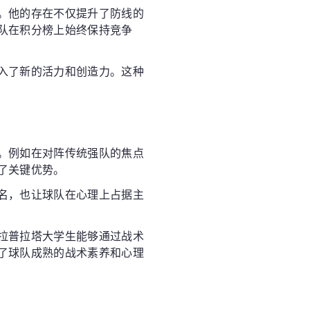
。他的存在不仅提升了防线的
队在积分榜上始终保持竞争
入了新的活力和创造力。这种
。例如在对阵传统强队的焦点
了关键优势。
名，也让球队在心理上占据主
。
拉普拉塔大学生能够通过战术
了球队成熟的战术素养和心理