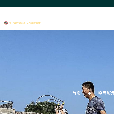
首页
项目展