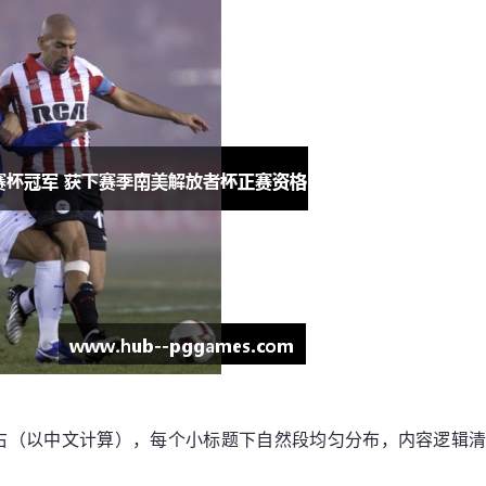
左右（以中文计算），每个小标题下自然段均匀分布，内容逻辑