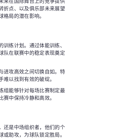
未来在国际舞台上的竞争提供
转折点、以及俱乐部未来展望
球格局的潜在影响。
的训练计划。通过体能训练、
球队在联赛中的稳定表现奠定
与进攻高效之间切换自如。特
手难以找到有效的破绽。
练组能够针对每场比赛制定最
比赛中保持冷静和高效。
，还是中场组织者，他们的个
球或助攻，为球队锁定胜局。