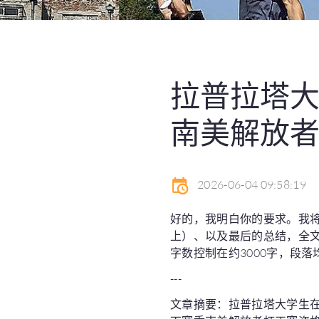
拉普拉塔大
南美解放
2026-06-04 09:58:19
好的，我明白你的要求。我
上）、以及最后的总结，全文
字数控制在约3000字，段
---
文章摘要：拉普拉塔大学生