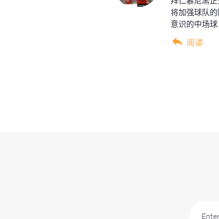
拜仁慕尼黑正
将加强球队的
意识的中场球..
阅读
Enter