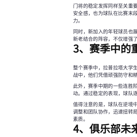
门将的稳定发挥同样至关重
安全感，也为球队在比赛末
力。
同时，新加入的年轻球员也
新老结合的阵容，不仅增强
3、赛季中的
整个赛季中，拉普拉塔大学
战中，他们凭借顽强防守和
此外，赛季中期的一些连胜
动。通过稳定的表现，球队逐
值得注意的是，球队在逆境
调整和团队协作，迅速扭转
素质。
4、俱乐部未