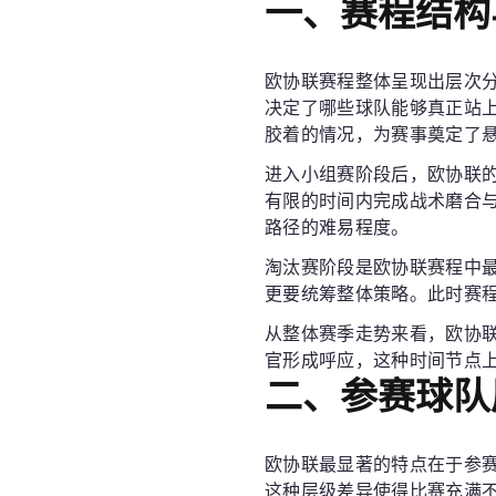
一、赛程结构
欧协联赛程整体呈现出层次
决定了哪些球队能够真正站
胶着的情况，为赛事奠定了
进入小组赛阶段后，欧协联的
有限的时间内完成战术磨合
路径的难易程度。
淘汰赛阶段是欧协联赛程中
更要统筹整体策略。此时赛
从整体赛季走势来看，欧协
官形成呼应，这种时间节点
二、参赛球队
欧协联最显著的特点在于参
这种层级差异使得比赛充满