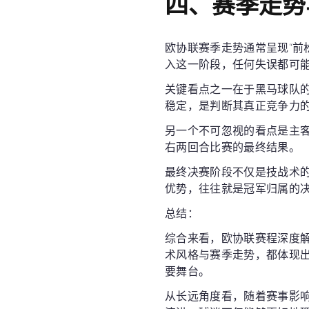
四、赛季走势
欧协联赛季走势通常呈现“前
入这一阶段，任何失误都可
关键看点之一在于黑马球队
稳定，是判断其真正竞争力
另一个不可忽视的看点是主
右两回合比赛的最终结果。
最终决赛阶段不仅是技战术
优势，往往就是冠军归属的
总结：
综合来看，欧协联赛程深度
术风格与赛季走势，都体现
要舞台。
从长远角度看，随着赛事影