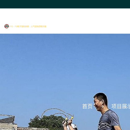
首页
项目展