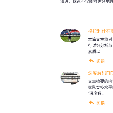
演进，球迷不仅能够更好地
格拉利什在
本篇文章将对
行详细分析与
素质以...
阅读
深度解码F
文章摘要的内
家队竞技水平
“深度解...
阅读