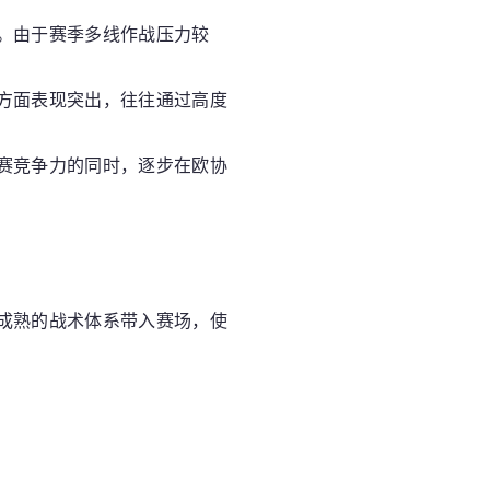
。由于赛季多线作战压力较
方面表现突出，往往通过高度
赛竞争力的同时，逐步在欧协
成熟的战术体系带入赛场，使