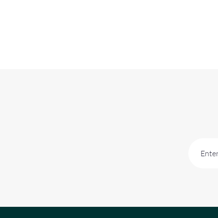
Enter