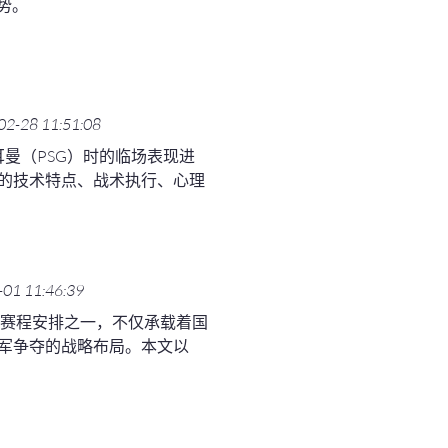
势。
02-28 11:51:08
耳曼（PSG）时的临场表现进
的技术特点、战术执行、心理
-01 11:46:39
的赛程安排之一，不仅承载着国
军争夺的战略布局。本文以