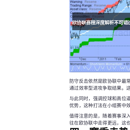
防守反击依然是欧协联中最
通过效率型进攻争取结果。
与此同时，强调控球和高位
优势，这种打法在小组赛中
值得注意的是，随着赛事深
往在欧协联中走得更远，这