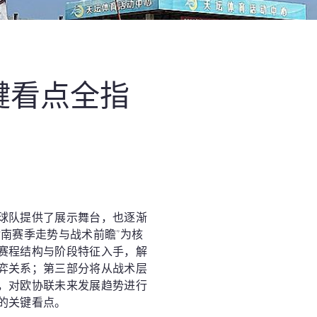
键看点全指
球队提供了展示舞台，也逐渐
南赛季走势与战术前瞻”为核
赛程结构与阶段特征入手，解
弈关系；第三部分将从战术层
，对欧协联未来发展趋势进行
的关键看点。