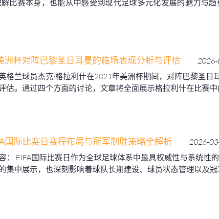
理解比赛本身，也能从中感受到现代足球多元化发展的魅力与趋
美洲杯对阵巴黎圣日耳曼的临场表现分析与评估
2026-
英格兰球员杰克·格拉利什在2021年美洲杯期间，对阵巴黎圣日
评估。通过四个方面的讨论，文章将全面展示格拉利什在比赛中
IFA国际比赛日赛程布局与冠军制胜策略全解析
2026-03
容： FIFA国际比赛日作为全球足球体系中最具权威性与系统性
的集中展示，也深刻影响着球队长期建设、球员状态管理以及冠