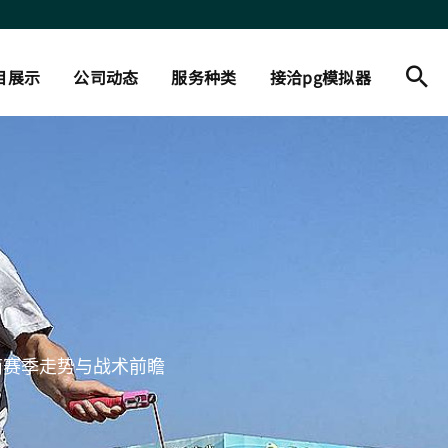
目展示
公司动态
服务种类
接洽pg模拟器
南赛季走势与战术前瞻