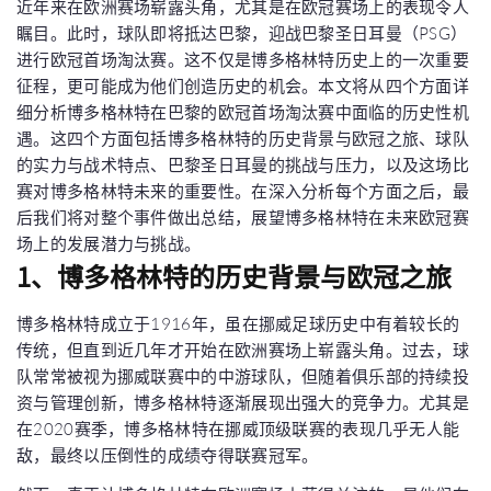
近年来在欧洲赛场崭露头角，尤其是在欧冠赛场上的表现令人
瞩目。此时，球队即将抵达巴黎，迎战巴黎圣日耳曼（PSG）
进行欧冠首场淘汰赛。这不仅是博多格林特历史上的一次重要
征程，更可能成为他们创造历史的机会。本文将从四个方面详
细分析博多格林特在巴黎的欧冠首场淘汰赛中面临的历史性机
遇。这四个方面包括博多格林特的历史背景与欧冠之旅、球队
的实力与战术特点、巴黎圣日耳曼的挑战与压力，以及这场比
赛对博多格林特未来的重要性。在深入分析每个方面之后，最
后我们将对整个事件做出总结，展望博多格林特在未来欧冠赛
场上的发展潜力与挑战。
1、博多格林特的历史背景与欧冠之旅
博多格林特成立于1916年，虽在挪威足球历史中有着较长的
传统，但直到近几年才开始在欧洲赛场上崭露头角。过去，球
队常常被视为挪威联赛中的中游球队，但随着俱乐部的持续投
资与管理创新，博多格林特逐渐展现出强大的竞争力。尤其是
在2020赛季，博多格林特在挪威顶级联赛的表现几乎无人能
敌，最终以压倒性的成绩夺得联赛冠军。