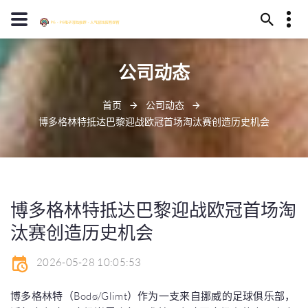
13594780045
公司动态
阜阳市详殖峰285号
idiosyncratic@outlook.com
首页
公司动态
博多格林特抵达巴黎迎战欧冠首场淘汰赛创造历史机会
博多格林特抵达巴黎迎战欧冠首场淘
汰赛创造历史机会
2026-05-28 10:05:53
博多格林特（Bodø/Glimt）作为一支来自挪威的足球俱乐部，