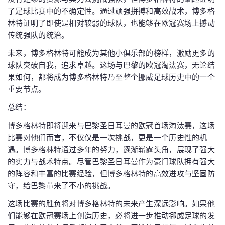
了足球比赛中的不确定性。通过顽强拼搏和高效战术，博多格
林特证明了即使是相对较弱的球队，也能够在欧冠赛场上撼动
传统强队的统治。
未来，博多格林特可能成为其他小俱乐部的榜样，激励更多的
球队突破自我，追求卓越。这场与巴黎的欧冠淘汰赛，无论结
果如何，都将成为博多格林特乃至整个挪威足球历史中的一个
重要节点。
总结：
博多格林特即将迎来与巴黎圣日耳曼的欧冠首场淘汰赛，这场
比赛对他们而言，不仅仅是一次挑战，更是一个历史性的机
遇。博多格林特通过多年的努力，逐渐崭露头角，展现了强大
的实力与战术特点。尽管巴黎圣日耳曼作为豪门球队拥有强大
的阵容和丰富的比赛经验，但博多格林特的高效进攻与坚固防
守，给巴黎带来了不小的挑战。
这场比赛的胜负将对博多格林特的未来产生深远影响。如果他
们能够在欧冠赛场上创造历史，必将进一步推动挪威足球的发