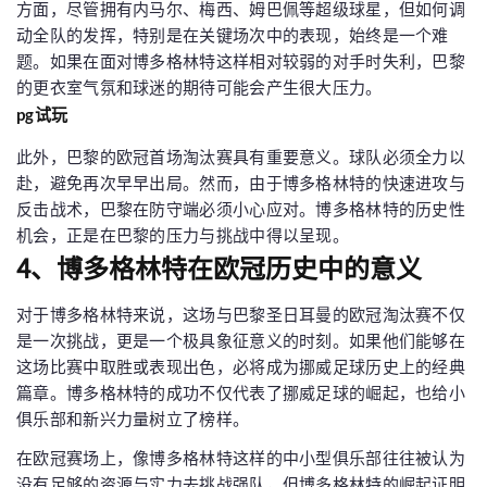
方面，尽管拥有内马尔、梅西、姆巴佩等超级球星，但如何调
动全队的发挥，特别是在关键场次中的表现，始终是一个难
题。如果在面对博多格林特这样相对较弱的对手时失利，巴黎
的更衣室气氛和球迷的期待可能会产生很大压力。
pg试玩
此外，巴黎的欧冠首场淘汰赛具有重要意义。球队必须全力以
赴，避免再次早早出局。然而，由于博多格林特的快速进攻与
反击战术，巴黎在防守端必须小心应对。博多格林特的历史性
机会，正是在巴黎的压力与挑战中得以呈现。
4、博多格林特在欧冠历史中的意义
对于博多格林特来说，这场与巴黎圣日耳曼的欧冠淘汰赛不仅
是一次挑战，更是一个极具象征意义的时刻。如果他们能够在
这场比赛中取胜或表现出色，必将成为挪威足球历史上的经典
篇章。博多格林特的成功不仅代表了挪威足球的崛起，也给小
俱乐部和新兴力量树立了榜样。
在欧冠赛场上，像博多格林特这样的中小型俱乐部往往被认为
没有足够的资源与实力去挑战强队，但博多格林特的崛起证明