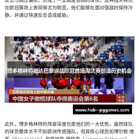
反击与高压逼抢，形成了一支高度协调的球队。这种战术特点
在欧冠赛场上表现得尤为明显，他们能够在面对强敌时保持冷
静，并通过快速反击造成威胁。
此外，博多格林特的阵容深度也是他们的一大优势。虽然球队
的球员整体水平不如欧洲传统强队，但其核心球员如博尔根·维
基（Børven Vicki）和乔纳森·佩特森（Jonathan Pettersen）