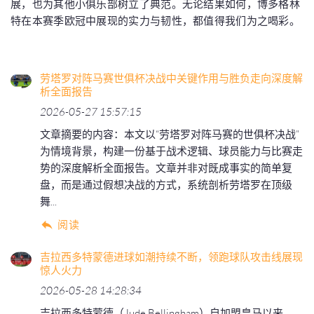
展，也为其他小俱乐部树立了典范。无论结果如何，博多格林
特在本赛季欧冠中展现的实力与韧性，都值得我们为之喝彩。
劳塔罗对阵马赛世俱杯决战中关键作用与胜负走向深度解
析全面报告
2026-05-27 15:57:15
文章摘要的内容：本文以“劳塔罗对阵马赛的世俱杯决战”
为情境背景，构建一份基于战术逻辑、球员能力与比赛走
势的深度解析全面报告。文章并非对既成事实的简单复
盘，而是通过假想决战的方式，系统剖析劳塔罗在顶级
舞...
阅读
吉拉西多特蒙德进球如潮持续不断，领跑球队攻击线展现
惊人火力
2026-05-28 14:28:34
吉拉西多特蒙德（Jude Bellingham）自加盟皇马以来，