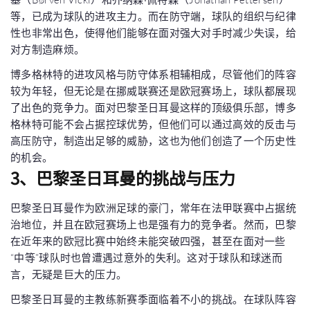
等，已成为球队的进攻主力。而在防守端，球队的组织与纪律
性也非常出色，使得他们能够在面对强大对手时减少失误，给
对方制造麻烦。
博多格林特的进攻风格与防守体系相辅相成，尽管他们的阵容
较为年轻，但无论是在挪威联赛还是欧冠赛场上，球队都展现
了出色的竞争力。面对巴黎圣日耳曼这样的顶级俱乐部，博多
格林特可能不会占据控球优势，但他们可以通过高效的反击与
高压防守，制造出足够的威胁，这也为他们创造了一个历史性
的机会。
3、巴黎圣日耳曼的挑战与压力
巴黎圣日耳曼作为欧洲足球的豪门，常年在法甲联赛中占据统
治地位，并且在欧冠赛场上也是强有力的竞争者。然而，巴黎
在近年来的欧冠比赛中始终未能突破四强，甚至在面对一些
“中等”球队时也曾遭遇过意外的失利。这对于球队和球迷而
言，无疑是巨大的压力。
巴黎圣日耳曼的主教练新赛季面临着不小的挑战。在球队阵容