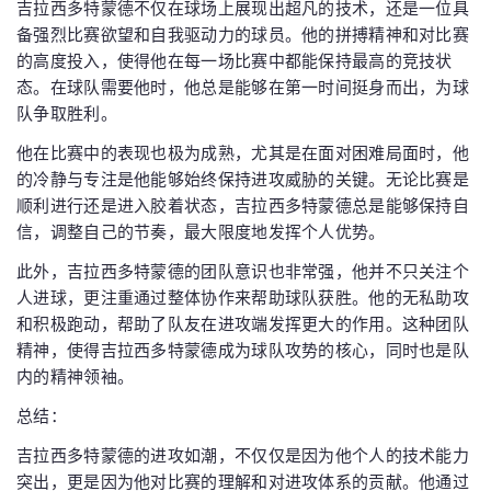
吉拉西多特蒙德不仅在球场上展现出超凡的技术，还是一位具
备强烈比赛欲望和自我驱动力的球员。他的拼搏精神和对比赛
的高度投入，使得他在每一场比赛中都能保持最高的竞技状
态。在球队需要他时，他总是能够在第一时间挺身而出，为球
队争取胜利。
他在比赛中的表现也极为成熟，尤其是在面对困难局面时，他
的冷静与专注是他能够始终保持进攻威胁的关键。无论比赛是
顺利进行还是进入胶着状态，吉拉西多特蒙德总是能够保持自
信，调整自己的节奏，最大限度地发挥个人优势。
此外，吉拉西多特蒙德的团队意识也非常强，他并不只关注个
人进球，更注重通过整体协作来帮助球队获胜。他的无私助攻
和积极跑动，帮助了队友在进攻端发挥更大的作用。这种团队
精神，使得吉拉西多特蒙德成为球队攻势的核心，同时也是队
内的精神领袖。
总结：
吉拉西多特蒙德的进攻如潮，不仅仅是因为他个人的技术能力
突出，更是因为他对比赛的理解和对进攻体系的贡献。他通过