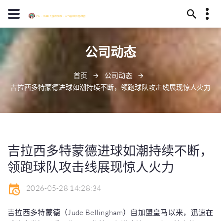
13594780045
公司动态
阜阳市详殖峰285号
idiosyncratic@outlook.com
首页
公司动态
吉拉西多特蒙德进球如潮持续不断，领跑球队攻击线展现惊人火力
吉拉西多特蒙德进球如潮持续不断，
领跑球队攻击线展现惊人火力
2026-05-28 14:28:34
吉拉西多特蒙德（Jude Bellingham）自加盟皇马以来，迅速在