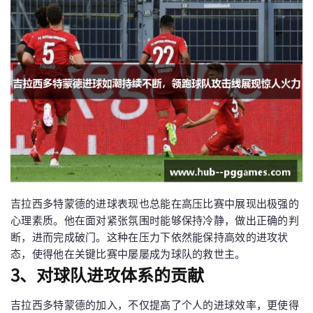
吉拉西多特蒙德的进球表现也总能在高压比赛中展现出极强的
心理素质。他在面对紧张氛围时能够保持冷静，做出正确的判
断，进而完成破门。这种在压力下依然能保持高效的进攻状
态，使得他在关键比赛中屡屡成为球队的救世主。
3、对球队进攻体系的贡献
吉拉西多特蒙德的加入，不仅提高了个人的进球效率，更使得