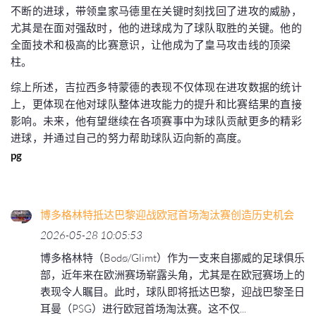
不断的进球，带领皇家马德里在关键时刻找回了进攻的威胁，
尤其是在面对强敌时，他的进球成为了球队取胜的关键。他的
全面技术和极高的比赛意识，让他成为了皇马攻击线的顶梁
柱。
综上所述，吉拉西多特蒙德的表现不仅体现在进攻数据的统计
上，更体现在他对球队整体进攻能力的提升和比赛结果的直接
影响。未来，他有望继续在各项赛事中为球队贡献更多的精彩
进球，并通过自己的努力帮助球队迈向新的高度。
pg
博多格林特抵达巴黎迎战欧冠首场淘汰赛创造历史机会
2026-05-28 10:05:53
博多格林特（Bodø/Glimt）作为一支来自挪威的足球俱乐
部，近年来在欧洲赛场崭露头角，尤其是在欧冠赛场上的
表现令人瞩目。此时，球队即将抵达巴黎，迎战巴黎圣日
耳曼（PSG）进行欧冠首场淘汰赛。这不仅...