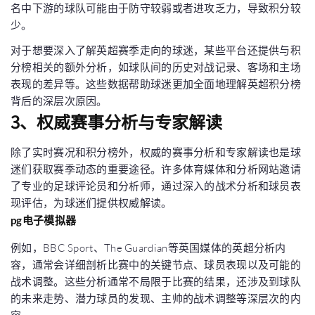
名中下游的球队可能由于防守较弱或者进攻乏力，导致积分较
少。
对于想要深入了解英超赛季走向的球迷，某些平台还提供与积
分榜相关的额外分析，如球队间的历史对战记录、客场和主场
表现的差异等。这些数据帮助球迷更加全面地理解英超积分榜
背后的深层次原因。
3、权威赛事分析与专家解读
除了实时赛况和积分榜外，权威的赛事分析和专家解读也是球
迷们获取赛季动态的重要途径。许多体育媒体和分析网站邀请
了专业的足球评论员和分析师，通过深入的战术分析和球员表
现评估，为球迷们提供权威解读。
pg电子模拟器
例如，BBC Sport、The Guardian等英国媒体的英超分析内
容，通常会详细剖析比赛中的关键节点、球员表现以及可能的
战术调整。这些分析通常不局限于比赛的结果，还涉及到球队
的未来走势、潜力球员的发现、主帅的战术调整等深层次的内