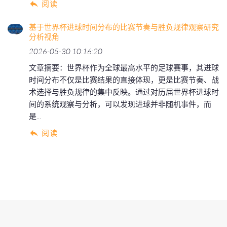
阅读
基于世界杯进球时间分布的比赛节奏与胜负规律观察研究
分析视角
2026-05-30 10:16:20
文章摘要：世界杯作为全球最高水平的足球赛事，其进球
时间分布不仅是比赛结果的直接体现，更是比赛节奏、战
术选择与胜负规律的集中反映。通过对历届世界杯进球时
间的系统观察与分析，可以发现进球并非随机事件，而
是...
阅读