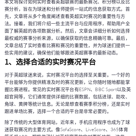
本文将探讨如何实时查看英超联赛的最新赛况、积分榜以及比
赛分析，旨在为球迷和分析师提供一站式的信息获取方式。首
先，文章将从多个角度阐述查看英超实时赛况的重要性与方
法。接着，我们将介绍一些主流平台与应用程序，帮助用户全
面了解英超的各项数据分析。然后，文章会详细分析如何选择
最权威的赛事分析来源，以确保获取的信息精确可靠。最后，
文章总结了实时查看比赛和赛况的重要性，并为球迷们提供一
些实用的建议，确保他们能够跟进英超赛事的最新动态。
1、选择合适的实时赛况平台
对于英超球迷来说，实时赛况平台的选择至关重要。一个好的
平台能够为你提供精准及时的赛况更新，让你随时随地都能掌
握比赛进程。常见的实时赛况平台有ESPN、BBC Sport以及英
超官网等，它们通常提供详细的比赛数据，包括进球、助攻、
角球、黄牌等统计信息。无论是想查看赛季积分榜，还是实时
跟进单场比赛，选择一个合适的平台是非常必要的。
除了传统的大型体育网站，近年来，手机应用程序也成为了球
迷获取赛况的主要方式。像SofaScore、LiveScore、365体育