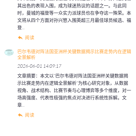
其出色的表现入围，成为球迷热议的话题之一。与此同
时，曼城的福登等一众实力派球员也在争夺这一殊荣。本
文将从四个方面对孙兴慜入围英超三月最佳球员候选、福
登...
阅读
巴尔韦德对阵法国亚洲杯关键数据揭示比赛走势内在逻辑
全景解析
2026-06-01 14:09:17
文章摘要：本文以“巴尔韦德对阵法国亚洲杯关键数据揭
示比赛走势内在逻辑全景解析”为核心研究对象，从数据
视角、战术结构、比赛节奏与心理博弈等多个维度，对一
场高强度、代表性极强的焦点对决进行系统性拆解。文
章...
阅读