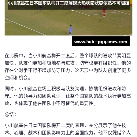
在比赛中，当小川航基梅开二度后，整个球队的进攻节奏明显
加快，队友们更加积极地参与进攻，防守也更有组织性。他的
存在让对手不得不增加防守压力，这无形中为队友创造了更多
空间和机会。
同时，小川航基在场上积极与队友沟通，协助组织进攻和防
守。他的领导力和团队意识，让整个国家队的战术执行更加高
效，也体现了他在团队中不可替代的重要性。
总结：
小川航基在日本国家队梅开二度的表现，充分展示了他在技
术、心理、战术和团队影响力上的全面能力。他不仅凭借个人