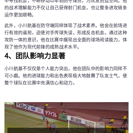
中寻找机会，不断移动以牵制防守球员，为队友创造空间。他
的战术理解能力不仅让自己获得射门机会，也让整条进攻链条
运作更加顺畅。
此外，小川航基在防守端同样体现了战术素养。他会在前场进
行有效的逼抢，迫使对手传球失误，形成反击机会。通过这种
攻防一体的意识，他在比赛中展现出全面的球场阅读能力，体
现了他作为现代前锋的成熟战术水平。
4、团队影响力显著
小川航基不仅仅是个人能力突出，他在团队中的影响力同样不
可小觑。他的进球能力和出色表现极大地鼓舞了队友士气，使
整个球队在比赛中充满信心和动力。