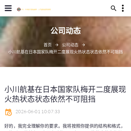
13594780045
公司动态
阜阳市详殖峰285号
idiosyncratic@outlook.com
首页
公司动态
小川航基在日本国家队梅开二度展现火热状态状态依然不可阻挡
小川航基在日本国家队梅开二度展现
火热状态状态依然不可阻挡
2026-06-01 10:07:33
好的，我完全理解你的要求。我将按照你提供的结构和格式，