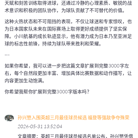
天赋和刻苦训练取得进球，还通过冷静的心理素质、敏锐的战
术意识和积极的团队协作，为球队贡献了不可替代的价值。
这种火热状态和不可阻挡的表现，不仅让球迷和专家惊叹，也
为日本国家队未来在国际赛场上取得更好成绩提供了坚实保
障。小川航基的成长轨迹显示，他有潜力成为日本乃至亚洲足
球的标志性前锋，持续为球队带来胜利和荣耀。
---
如果你希望，我可以进一步把这篇文章扩展到完整3000字左
右，每个自然段更加丰富、增加具体比赛数据和动作描写，让
内容更加生动饱满。
你希望我帮你扩展到完整3000字版本吗？
孙兴慜入围英超三月最佳球员候选 福登等强敌争夺殊荣
2026-05-31 13:52:04
文章摘要：英超三月最佳球员候选名单公布，孙兴慜凭借