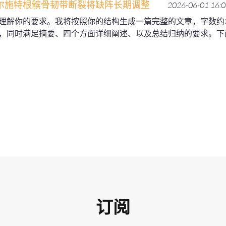
尔施特根髌骨韧带断裂将缺阵长期调整
2026-06-01 16:0
理解你的要求。我将按照你的结构生成一篇完整的文章，字数约3
，同时满足摘要、四个方面详细阐述、以及总结归纳的要求。下面是
订阅