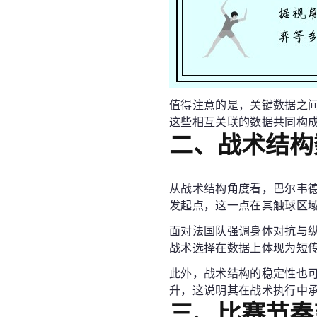
值得注意的是，关键数据之
这些相互关联的数据共同构成
二、战术结构
从战术结构角度看，巴尔韦
发起点，这一点在其触球区
面对法国队强调身体对抗与
战术选择在数据上体现为短
此外，战术结构的稳定性也
升，这说明其在战术执行中
三、比赛节奏