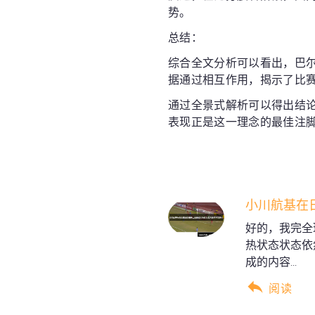
势。
总结：
综合全文分析可以看出，巴
据通过相互作用，揭示了比
通过全景式解析可以得出结
表现正是这一理念的最佳注
小川航基在
好的，我完全
热状态状态依
成的内容...
阅读