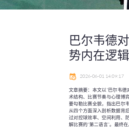
巴尔韦德
势内在逻
2026-06-01 14:09:17
文章摘要：本文以“巴尔韦德
术结构、比赛节奏与心理博
要勾勒比赛全貌，指出巴尔
从四个方面深入剖析数据背
过对控球效率、空间利用、
解比赛的“第二语言”。最终