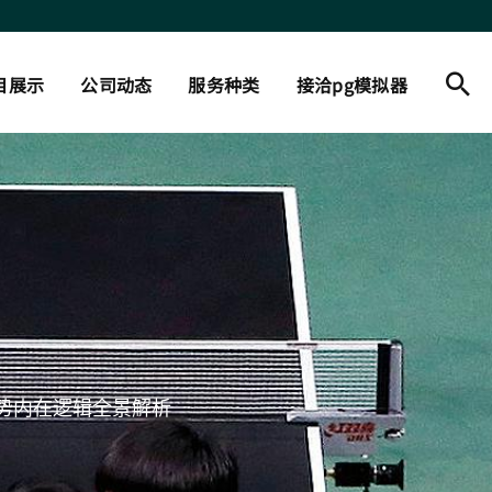
目展示
公司动态
服务种类
接洽pg模拟器
势内在逻辑全景解析