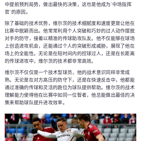
中提前预判局势，做出最快的决策，这也是他成为“中场指挥
官”的原因。
除了基础的技术优势，维尔茨的技术细腻度和速度更是让他在
比赛中脱颖而出。他常常利用个人突破和巧妙的过人动作摆脱
对手的防守，接着以精准的传球助攻队友。他不仅能够在球场
上创造进攻机会，还能通过个人的突破形成威胁，展现了他在
场上的全能性。无论是在短时间内的控球过人，还是在长距离
的传球进攻中，维尔茨的技术都非常高效。
维尔茨不仅仅是一个技术型球员，他的战术意识同样非常成
熟。无论是在对方高压的防守下，还是在快速反击中，他都能
通过准确的传球和灵活的跑位为球队提供帮助。维尔茨的战术
理解能力使得他在比赛中如同一位智者，他总能做出最佳的决
策来帮助球队提升进攻效率。