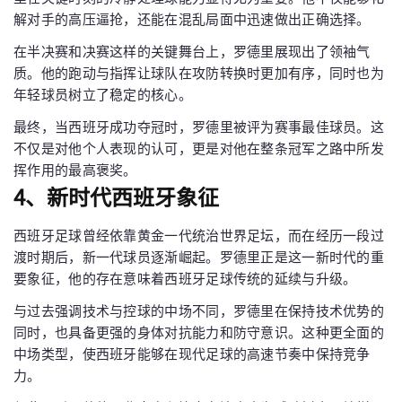
解对手的高压逼抢，还能在混乱局面中迅速做出正确选择。
在半决赛和决赛这样的关键舞台上，罗德里展现出了领袖气
质。他的跑动与指挥让球队在攻防转换时更加有序，同时也为
年轻球员树立了稳定的核心。
最终，当西班牙成功夺冠时，罗德里被评为赛事最佳球员。这
不仅是对他个人表现的认可，更是对他在整条冠军之路中所发
挥作用的最高褒奖。
4、新时代西班牙象征
西班牙足球曾经依靠黄金一代统治世界足坛，而在经历一段过
渡时期后，新一代球员逐渐崛起。罗德里正是这一新时代的重
要象征，他的存在意味着西班牙足球传统的延续与升级。
与过去强调技术与控球的中场不同，罗德里在保持技术优势的
同时，也具备更强的身体对抗能力和防守意识。这种更全面的
中场类型，使西班牙能够在现代足球的高速节奏中保持竞争
力。