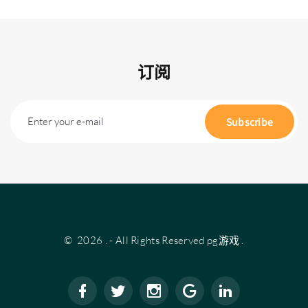
订阅
Enter your e-mail
Subscribe
©
2026
.
- All Rights Reserved
pg游戏
.