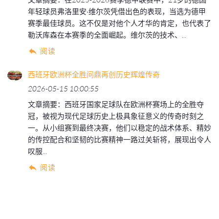
年轻球员弗洛里安·维尔茨凭借出色的表现，当选为德甲
赛季最佳球员。这不仅是对他个人才华的肯定，也代表了
勒沃库森在本赛季的全面崛起。维尔茨的技术、...
阅读
西班牙欧洲杯全胜问鼎再创历史辉煌传奇
2026-05-15 10:00:55
文章摘要：西班牙国家足球队在欧洲杯赛场上的全胜夺
冠，被视为现代足球历史上极具象征意义的传奇时刻之
一。从小组赛到最终决赛，他们以稳定的战术体系、精妙
的传控配合和坚韧的比赛精神一路过关斩将，展现出令人
叹服...
阅读