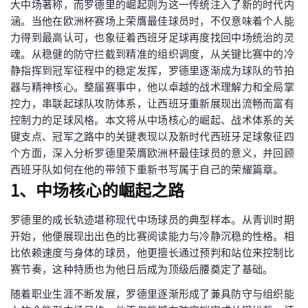
大中场著称，而罗德里的崛起则为这一传统注入了新的时代内
涵。当他在欧洲杯赛场上荣膺最佳球员时，不仅意味着个人能
力得到最高认可，也象征着西班牙足球再度找回中场统治的灵
魂。从稳健的防守拦截到精准的组织调度，从关键比赛中的冷
静指挥到冠军征程中的稳定发挥，罗德里逐渐成为球队的节拍
器与精神核心。整届赛事中，他以卓越的战术理解力和全局掌
控力，串联起球队攻防体系，让西班牙重新展现出流畅而富有
控制力的足球风格。本文将从中场核心的崛起、战术体系的关
键支点、冠军之路中的关键表现以及新时代西班牙足球象征四
个方面，深入分析罗德里荣膺欧洲杯最佳球员的意义，并回顾
西班牙队如何在他的带领下重新书写属于自己的荣耀篇章。
1、中场核心的崛起之路
罗德里的成长轨迹堪称现代中场球员的典型样本。从青训时期
开始，他便展现出出色的比赛阅读能力与冷静沉稳的性格。相
比依赖速度与身体的球员，他更擅长通过预判和站位来控制比
赛节奏，这种特质也为他日后成为顶级后腰奠定了基础。
随着职业生涯不断发展，罗德里逐渐形成了兼具防守与组织能