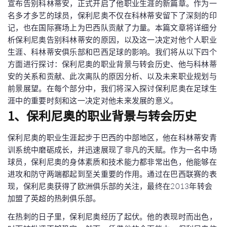
宣布告别科林蒂安，正式开启了他职业生涯的新篇章。作为一
名多才多艺的球员，保利尼奥不仅在科林蒂安留下了深刻的印
记，也在国际赛场上为巴西队贡献了力量。本篇文章将详细分
析保利尼奥告别科林蒂安的原因，以及这一决定对他个人职业
生涯、科林蒂安俱乐部和巴西足球的影响。我们将从以下四个
方面进行探讨：保利尼奥的职业背景与转会历史、他与科林蒂
安的关系和贡献、此次离队的原因分析、以及未来职业规划与
前景展望。在每个部分中，我们将深入探讨保利尼奥在足球生
涯中的重要时刻和这一决定对他未来发展的意义。
1、保利尼奥的职业背景与转会历史
保利尼奥的职业生涯起步于巴西的中部地区，他在科林蒂安青
训系统中磨砺成长，并迅速展现了非凡的天赋。作为一名中场
球员，保利尼奥的身体素质和技术能力都非常出色，他能够在
进攻和防守两端都起到至关重要的作用。通过在巴西联赛的表
现，保利尼奥获得了欧洲俱乐部的关注，最终在2013年转会
加盟了英超的热刺俱乐部。
在热刺的日子里，保利尼奥经历了起伏。他的表现时而出色，