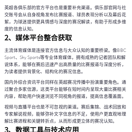
英超各俱乐部的官方平台也是重要补充渠道。俱乐部官网与社
交账号会从自身视角发布比赛报道、球员表现分析以及幕后花
絮，为球迷提供更具情感与深度的赛况解读，有助于形成多维
度的信息认知。
2、媒体平台整合获取
主流体育媒体是连接官方信息与大众认知的重要桥梁。像BBC
Sport、Sky Sports等专业体育媒体，拥有成熟的记者团队和解
说体系，能够在赛后迅速产出高质量的比赛报道与深度分析，
为读者提供背景化、结构化的赛况信息。
国内外综合资讯平台同样在英超赛况传播中扮演重要角色。通
过聚合多家信源，这类平台能够在短时间内呈现大量比赛相关
内容，帮助用户快速浏览不同视角的报道，提高信息覆盖面。
视频与直播平台也是不可忽视的渠道。赛后集锦、战术回放和
专家解说视频，能够弥补文字信息的不足，使用户更直观地理
解比赛进程和关键转折点，从而形成更立体的赛况认知。
3、数据工具与技术应用