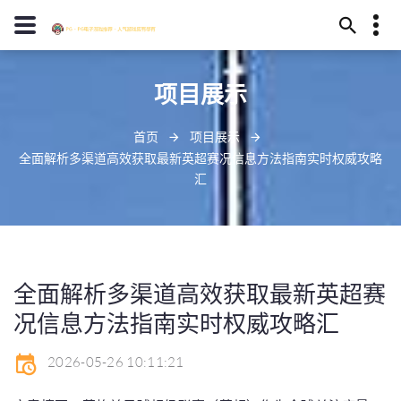
13594780045
项目展示
阜阳市详殖峰285号
idiosyncratic@outlook.com
首页
项目展示
全面解析多渠道高效获取最新英超赛况信息方法指南实时权威攻略
汇
全面解析多渠道高效获取最新英超赛
况信息方法指南实时权威攻略汇
2026-05-26 10:11:21